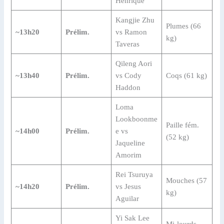
Henrique
Kangjie Zhu
Plumes (66
~13h20
Prélim.
vs Ramon
kg)
Taveras
Qileng Aori
~13h40
Prélim.
vs Cody
Coqs (61 kg)
Haddon
Loma
Lookboonme
Paille fém.
~14h00
Prélim.
e vs
(52 kg)
Jaqueline
Amorim
Rei Tsuruya
Mouches (57
~14h20
Prélim.
vs Jesus
kg)
Aguilar
Yi Sak Lee
Mi-lourds