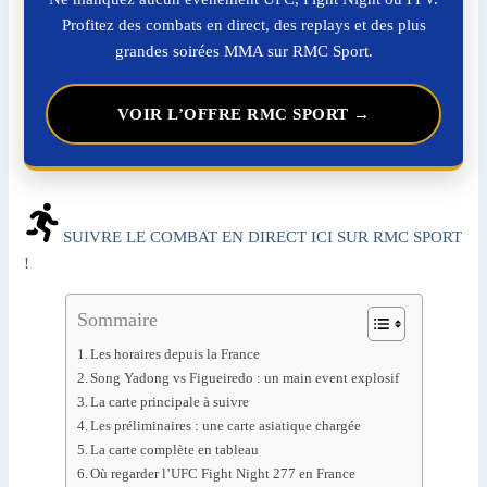
Profitez des combats en direct, des replays et des plus
grandes soirées MMA sur RMC Sport.
VOIR L’OFFRE RMC SPORT →
SUIVRE LE COMBAT EN DIRECT ICI SUR RMC SPORT
!
Sommaire
Les horaires depuis la France
Song Yadong vs Figueiredo : un main event explosif
La carte principale à suivre
Les préliminaires : une carte asiatique chargée
La carte complète en tableau
Où regarder l’UFC Fight Night 277 en France