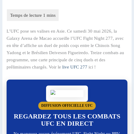
L’UFC pose ses valises en Asie. Ce samedi 30 mai 2026, la
Galaxy Arena de Macao accueille l’UFC Fight Night 277, avec
en tête d’affiche un duel de poids coqs entre le Chinois Song
Yadong et le Brésilien Deiveson Figueiredo. Treize combats au
programme, une carte principale de cinq duels et des
préliminaires chargés. Voir le
live UFC 277
ici !
DIFFUSION OFFICIELLE UFC
REGARDEZ TOUS LES COMBATS
UFC EN DIRECT
Ne manquez aucun événement UFC, Fight Night ou PPV.