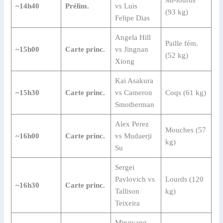
~14h40
Prélim.
vs Luis
(93 kg)
Felipe Dias
Angela Hill
Paille fém.
~15h00
Carte princ.
vs Jingnan
(52 kg)
Xiong
Kai Asakura
~15h30
Carte princ.
vs Cameron
Coqs (61 kg)
Smotherman
Alex Perez
Mouches (57
~16h00
Carte princ.
vs Mudaerji
kg)
Su
Sergei
Pavlovich vs
Lourds (120
~16h30
Carte princ.
Tallison
kg)
Teixeira
Mingyang