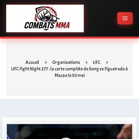
Aller
Main
au
Menu
contenu
Accueil
Organisations
UFC
UFC Fight Night 277 : la carte complète de Song vs Figueiredo à
Macao le 30 mai