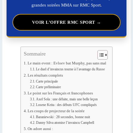
grandes soirées MMA sur RMC Sport.
VOIR L’OFFRE RMC SPORT →
Sommaire
Le main event : Evloev bat Murphy, pas sans mal
Le duel d’invaincus tourne à l’avantage du Russe
Les résultats complets
Carte principale
Carte préliminaire
Le point sur les Français et francophones
Axel Sola : une défaite, mais une belle leçon
Losene Keita : des débuts UFC compliqués
Les coups de projecteur de la soirée
Baraniewski : 28 secondes, bonne nuit
Danny Silva atomise l’invaincu Campbell
On adore aussi :