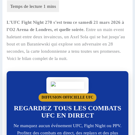
L’UFC Fight Night 270 s’est tenu ce samedi 21 mars 2026 à
l’O2 Arena de Londres, et quelle soirée.
Entre un main event
haletant entre deux invaincus, un Axel Sola qui se bat jusqu’au
bout et un Baraniewski qui explose son adversaire en 28
secondes, la carte londonnienne a tenu toutes ses promesses.
Voici le bilan complet de la nuit.
DIFFUSION OFFICIELLE UFC
REGARDEZ TOUS LES COMBATS
UFC EN DIRECT
Ne manquez aucun événement UFC, Fight Night ou PPV.
Profitez des combats en direct, des replays et des plus