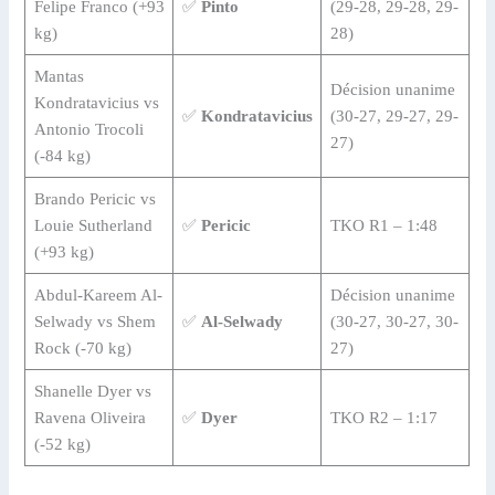
Felipe Franco (+93
✅
Pinto
(29-28, 29-28, 29-
kg)
28)
Mantas
Décision unanime
Kondratavicius vs
✅
Kondratavicius
(30-27, 29-27, 29-
Antonio Trocoli
27)
(-84 kg)
Brando Pericic vs
Louie Sutherland
✅
Pericic
TKO R1 – 1:48
(+93 kg)
Abdul-Kareem Al-
Décision unanime
Selwady vs Shem
✅
Al-Selwady
(30-27, 30-27, 30-
Rock (-70 kg)
27)
Shanelle Dyer vs
Ravena Oliveira
✅
Dyer
TKO R2 – 1:17
(-52 kg)