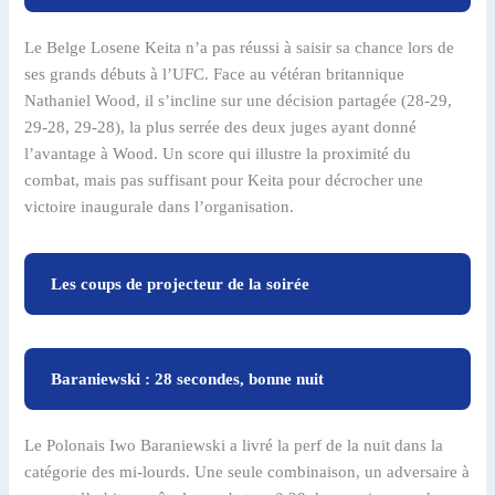
Le Belge Losene Keita n’a pas réussi à saisir sa chance lors de
ses grands débuts à l’UFC. Face au vétéran britannique
Nathaniel Wood, il s’incline sur une décision partagée (28-29,
29-28, 29-28), la plus serrée des deux juges ayant donné
l’avantage à Wood. Un score qui illustre la proximité du
combat, mais pas suffisant pour Keita pour décrocher une
victoire inaugurale dans l’organisation.
Les coups de projecteur de la soirée
Baraniewski : 28 secondes, bonne nuit
Le Polonais Iwo Baraniewski a livré la perf de la nuit dans la
catégorie des mi-lourds. Une seule combinaison, un adversaire à