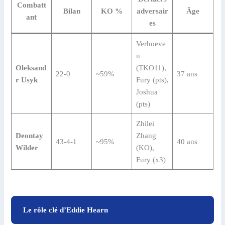
Combatt
Bilan
KO %
adversair
Âge
ant
es
Verhoeve
n
Oleksand
(TKO11),
22-0
~59%
37 ans
r Usyk
Fury (pts),
Joshua
(pts)
Zhilei
Deontay
Zhang
43-4-1
~95%
40 ans
Wilder
(KO),
Fury (x3)
Le rôle clé d’Eddie Hearn