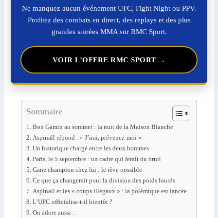
Ne manquez aucun événement UFC, Fight Night ou PPV.
Profitez des combats en direct, des replays et des plus
grandes soirées MMA sur RMC Sport.
VOIR L’OFFRE RMC SPORT →
Sommaire
Bon Gamin au sommet : la nuit de la Maison Blanche
Aspinall répond : « J’irai, prévenez-moi »
Un historique chargé entre les deux hommes
Paris, le 5 septembre : un cadre qui ferait du bruit
Gane champion chez lui : le rêve possible
Ce que ça changerait pour la division des poids lourds
Aspinall et les « coups illégaux » : la polémique est lancée
L’UFC officialise-t-il bientôt ?
On adore aussi :