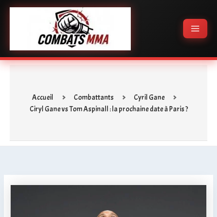
Aller
Main
au
Menu
contenu
Accueil
Combattants
Cyril Gane
Ciryl Gane vs Tom Aspinall : la prochaine date à Paris ?