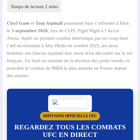
Ciryl Gane
et
Tom Aspinall
pourraient bien s’affronter à Paris
le
5 septembre 2026
, lors de l’UFC Fight Night à l’Accor
Arena. Après un premier combat interrompu par un coup dans
l’œil involontaire à Abu Dhabi en octobre 2025, les deux
hommes ont chacun exprimé leur envie d’en découdre sur le sol
français. Un duel au sommet de la division des poids lourds, et
peut-être le combat de MMA le plus attendu en France depuis
des années.
DIFFUSION OFFICIELLE UFC
REGARDEZ TOUS LES COMBATS
UFC EN DIRECT