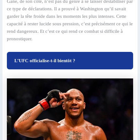
Gane, de son côté, n’est pas du genre à se laisser déstabiliser par
ce type de déclarations. Il a prouvé à Washington qu’il savait
garder la tête froide dans les moments les plus intenses. Cette
capacité à rester lucide sous pression, c’est précisément ce qui le
rend dangereux. Et c’est ce qui rend ce combat si difficile à
pronostiquer.
L’UFC officialise-t-il bientôt ?