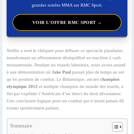
grandes soirées MMA sur RMC Sport.
VOIR L’OFFRE RMC SPORT →
Netflix a sorti le chéquier pour diffuser ce spectacle planétaire,
transformant un affrontement déséquilibré en machine à cash
monumentale. Pendant six rounds laborieux, nous avons assisté
à une démonstration où
Jake Paul
passait plus de temps au sol
qu’en position de combat. Le Britannique, ancien
champion
olympique 2012
et multiple champion du monde des lourds, a
fini par expédier l’Américain d’un direct du droit dévastateur.
Une conclusion logique pour un combat qui n’aurait jamais dû
exister sportivement parlant.
Sommaire