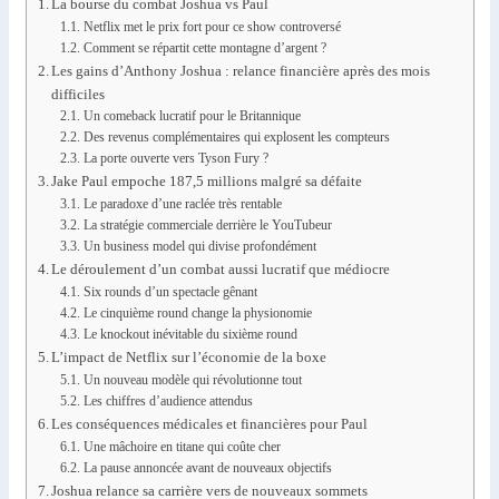
La bourse du combat Joshua vs Paul
Netflix met le prix fort pour ce show controversé
Comment se répartit cette montagne d’argent ?
Les gains d’Anthony Joshua : relance financière après des mois
difficiles
Un comeback lucratif pour le Britannique
Des revenus complémentaires qui explosent les compteurs
La porte ouverte vers Tyson Fury ?
Jake Paul empoche 187,5 millions malgré sa défaite
Le paradoxe d’une raclée très rentable
La stratégie commerciale derrière le YouTubeur
Un business model qui divise profondément
Le déroulement d’un combat aussi lucratif que médiocre
Six rounds d’un spectacle gênant
Le cinquième round change la physionomie
Le knockout inévitable du sixième round
L’impact de Netflix sur l’économie de la boxe
Un nouveau modèle qui révolutionne tout
Les chiffres d’audience attendus
Les conséquences médicales et financières pour Paul
Une mâchoire en titane qui coûte cher
La pause annoncée avant de nouveaux objectifs
Joshua relance sa carrière vers de nouveaux sommets