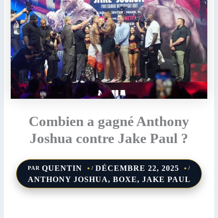
Combien a gagné Anthony
Joshua contre Jake Paul ?
QUENTIN
DÉCEMBRE 22, 2025
PAR
/
/
ANTHONY JOSHUA
,
BOXE
,
JAKE PAUL