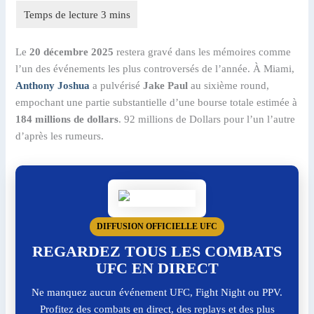
Le
20 décembre 2025
restera gravé dans les mémoires comme
l’un des événements les plus controversés de l’année. À Miami,
Anthony Joshua
a pulvérisé
Jake Paul
au sixième round,
empochant une partie substantielle d’une bourse totale estimée à
184 millions de dollars
. 92 millions de Dollars pour l’un l’autre
d’après les rumeurs.
DIFFUSION OFFICIELLE UFC
REGARDEZ TOUS LES COMBATS
UFC EN DIRECT
Ne manquez aucun événement UFC, Fight Night ou PPV.
Profitez des combats en direct, des replays et des plus