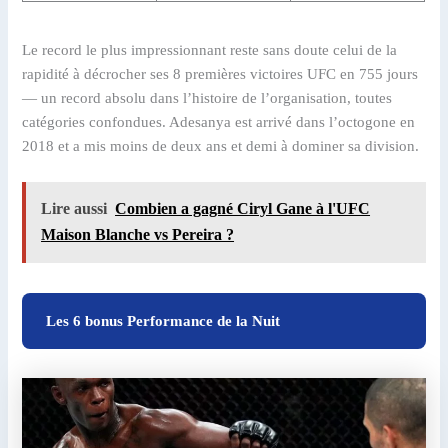
Le record le plus impressionnant reste sans doute celui de la
rapidité à décrocher ses 8 premières victoires UFC en 755 jours
— un record absolu dans l’histoire de l’organisation, toutes
catégories confondues. Adesanya est arrivé dans l’octogone en
2018 et a mis moins de deux ans et demi à dominer sa division.
Lire aussi
Combien a gagné Ciryl Gane à l'UFC
Maison Blanche vs Pereira ?
Les 6 bonus Performance de la Nuit