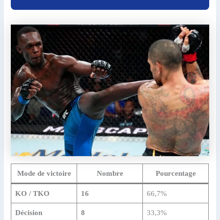
Mode de victoire
Nombre
Pourcentage
KO / TKO
16
66,7%
Décision
8
33,3%