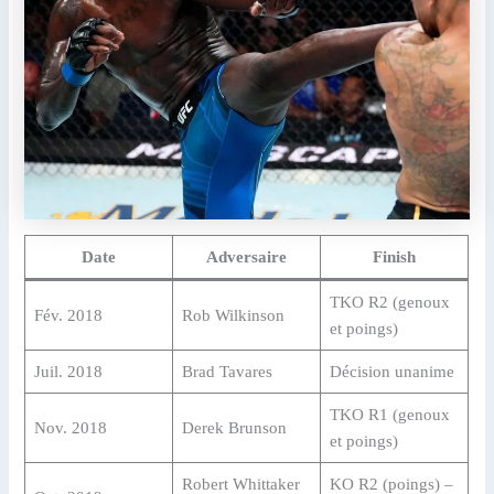
Date
Adversaire
Finish
TKO R2 (genoux
Fév. 2018
Rob Wilkinson
et poings)
Juil. 2018
Brad Tavares
Décision unanime
TKO R1 (genoux
Nov. 2018
Derek Brunson
et poings)
Robert Whittaker
KO R2 (poings) –