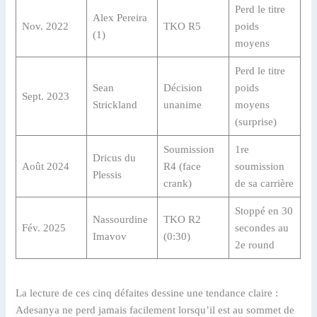
Perd le titre
Alex Pereira
Nov. 2022
TKO R5
poids
(1)
moyens
Perd le titre
Sean
Décision
poids
Sept. 2023
Strickland
unanime
moyens
(surprise)
Soumission
1re
Dricus du
Août 2024
R4 (face
soumission
Plessis
crank)
de sa carrière
Stoppé en 30
Nassourdine
TKO R2
Fév. 2025
secondes au
Imavov
(0:30)
2e round
La lecture de ces cinq défaites dessine une tendance claire :
Adesanya ne perd jamais facilement lorsqu’il est au sommet de