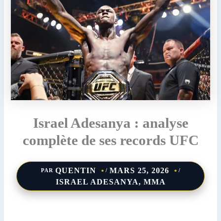
Israel Adesanya : analyse
complète de ses records UFC
QUENTIN
MARS 25, 2026
PAR
/
/
ISRAEL ADESANYA
,
MMA