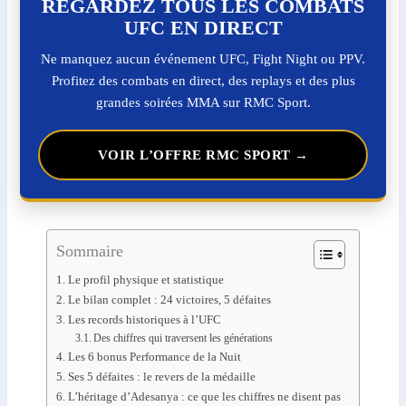
REGARDEZ TOUS LES COMBATS
UFC EN DIRECT
Ne manquez aucun événement UFC, Fight Night ou PPV.
Profitez des combats en direct, des replays et des plus
grandes soirées MMA sur RMC Sport.
VOIR L’OFFRE RMC SPORT →
Sommaire
Le profil physique et statistique
Le bilan complet : 24 victoires, 5 défaites
Les records historiques à l’UFC
Des chiffres qui traversent les générations
Les 6 bonus Performance de la Nuit
Ses 5 défaites : le revers de la médaille
L’héritage d’Adesanya : ce que les chiffres ne disent pas