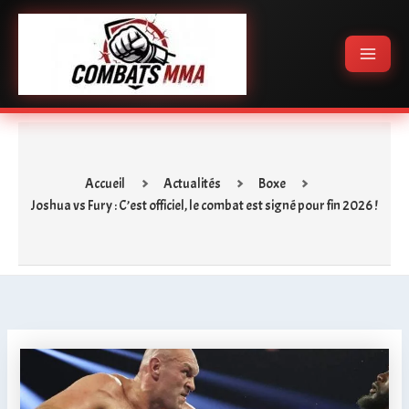
Aller
Main
au
Menu
contenu
Accueil
Actualités
Boxe
Joshua vs Fury : C’est officiel, le combat est signé pour fin 2026 !