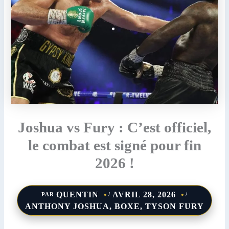
Joshua vs Fury : C’est officiel,
le combat est signé pour fin
2026 !
QUENTIN
AVRIL 28, 2026
PAR
/
/
ANTHONY JOSHUA
,
BOXE
,
TYSON FURY